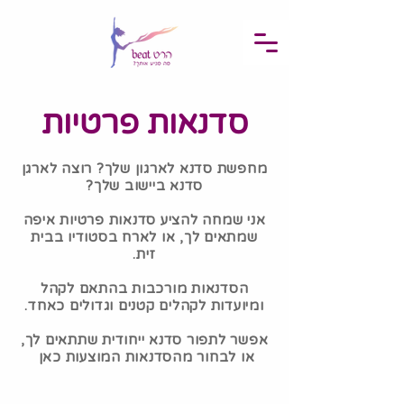
סדנאות פרטיות
מחפשת סדנא לארגון שלך? רוצה לארגן
סדנא ביישוב שלך?
אני שמחה להציע סדנאות פרטיות איפה
שמתאים לך, או לארח בסטודיו בבית
זית.
הסדנאות מורכבות בהתאם לקהל
ומיועדות לקהלים קטנים וגדולים כאחד.
אפשר לתפור סדנא ייחודית שתתאים לך,
או לבחור מהסדנאות המוצעות כאן